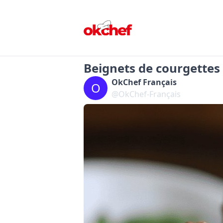
Beignets de courgettes 
OkChef Français
O
@OkChef-Français