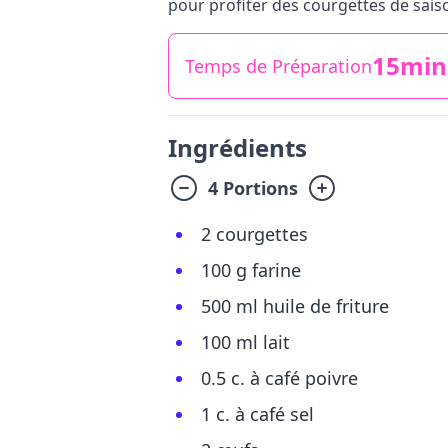
pour profiter des courgettes de sais
15min
Temps de Préparation
Ingrédients
4 Portions
2 courgettes
100 g farine
500 ml huile de friture
100 ml lait
0.5 c. à café poivre
1 c. à café sel