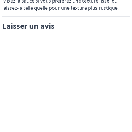
Mixez la sauce si vous préférez une texture lisse, ou
laissez-la telle quelle pour une texture plus rustique.
Laisser un avis
Envoyer
LANGUAGES
English
Français