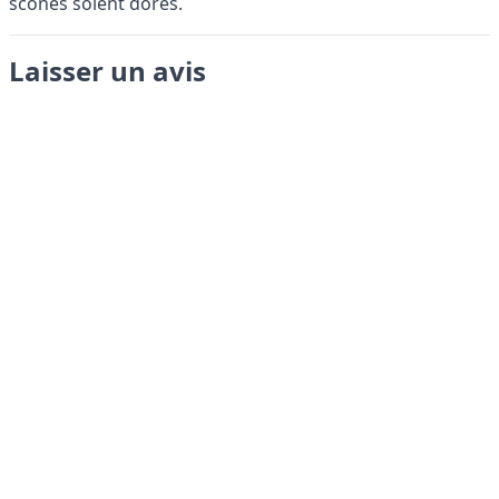
scones soient dorés.
Laisser un avis
Envoyer
LANGUAGES
English
Français
Italiano