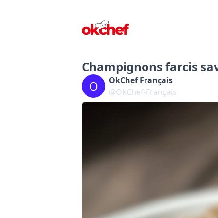
Champignons farcis sa
OkChef Français
O
@OkChef-Français