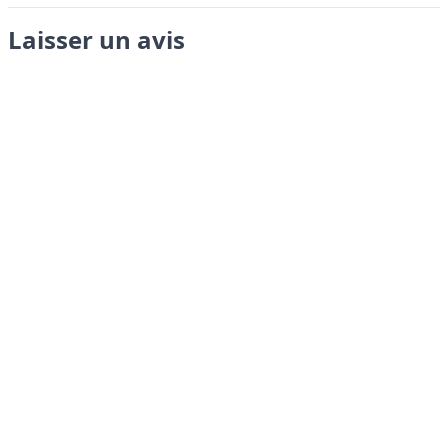
Laisser un avis
Envoyer
LANGUAGES
English
Français
Italiano
Español