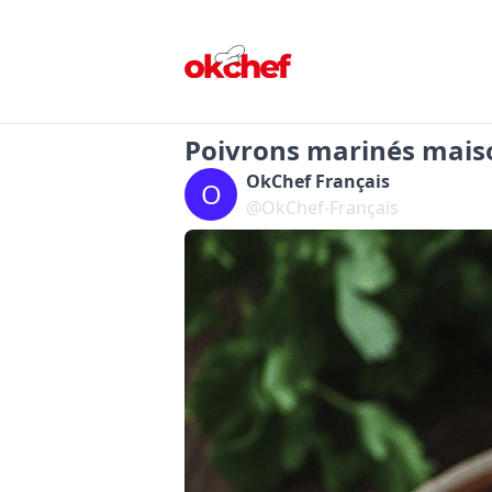
Poivrons marinés mais
OkChef Français
O
@OkChef-Français