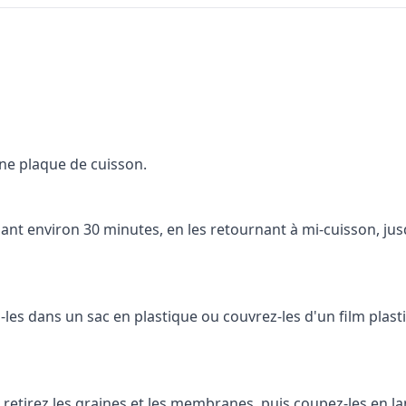
une plaque de cuisson.
dant environ 30 minutes, en les retournant à mi-cuisson, jusq
-les dans un sac en plastique ou couvrez-les d'un film plastiq
, retirez les graines et les membranes, puis coupez-les en la