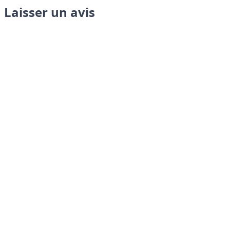
Laisser un avis
Envoyer
LANGUAGES
English
Français
Italiano
Español