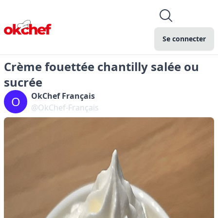
Se connecter
Crème fouettée chantilly salée ou
sucrée
OkChef Français
O
@OkChef-Français