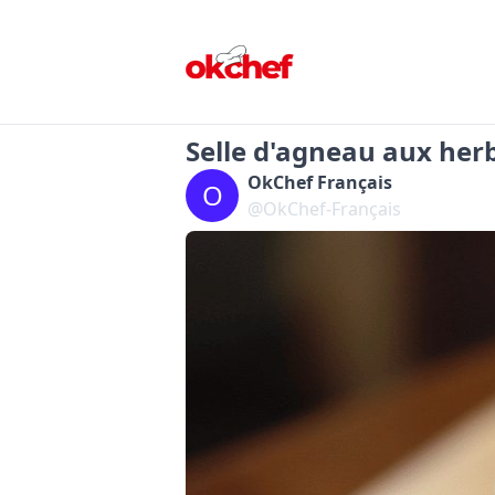
Selle d'agneau aux her
OkChef Français
O
@OkChef-Français