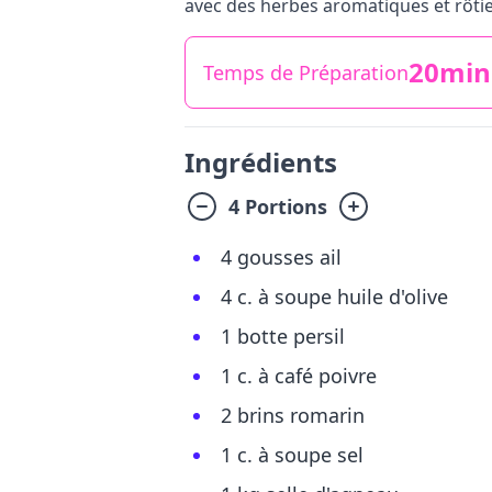
avec des herbes aromatiques et rôtie
20min
Temps de Préparation
Ingrédients
4 Portions
4 gousses ail
4 c. à soupe huile d'olive
1 botte persil
1 c. à café poivre
2 brins romarin
1 c. à soupe sel