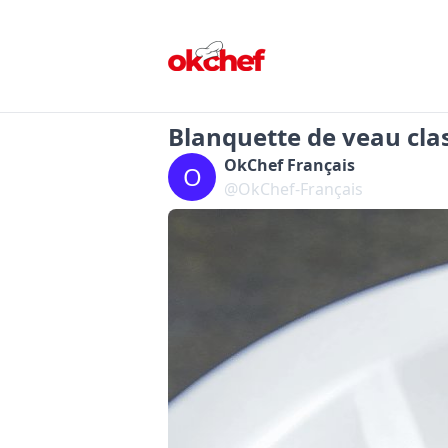
Blanquette de veau cla
OkChef Français
O
@OkChef-Français