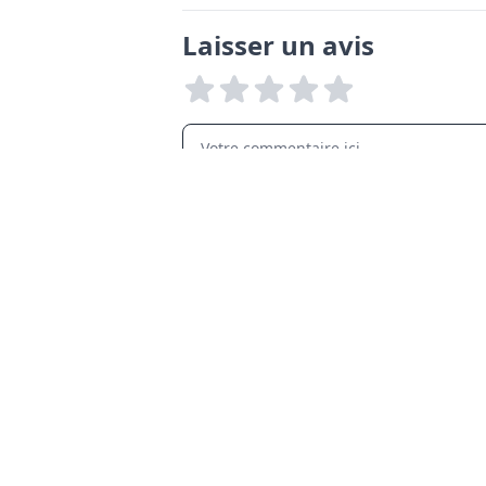
Laisser un avis
LANGUAGES
English
Français
Italiano
Español