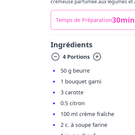
crémeuse parfumée aux légumes et au 
30min
Temps de Préparation
Ingrédients
4 Portions
50 g beurre
1 bouquet garni
3 carotte
0.5 citron
100 ml crème fraîche
2 c. à soupe farine