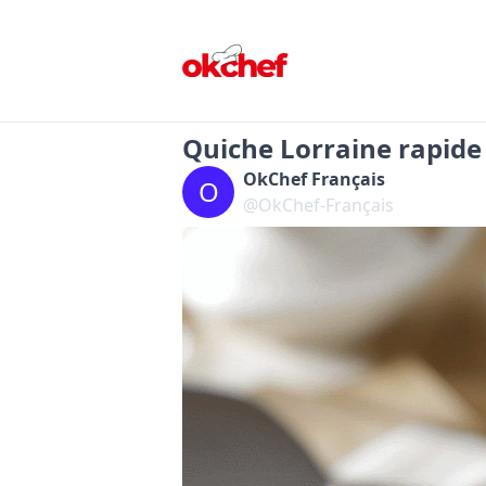
Quiche Lorraine rapid
OkChef Français
O
@OkChef-Français