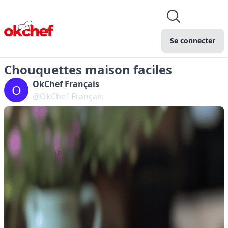
Se connecter
Chouquettes maison faciles
OkChef Français
O
@OkChef-Français