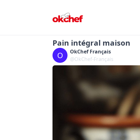
Pain intégral maison
OkChef Français
O
@OkChef-Français