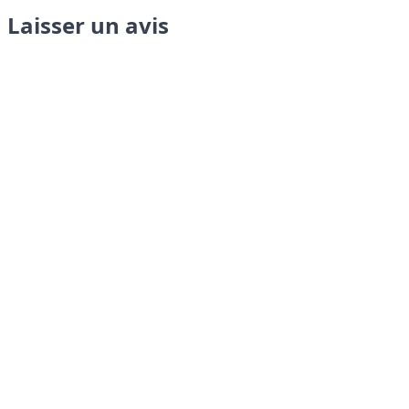
Laisser un avis
Envoyer
LANGUAGES
English
Français
Italiano
Español