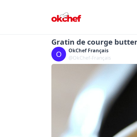
Gratin de courge butt
OkChef Français
O
@OkChef-Français