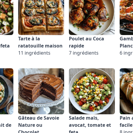
Tarte à la
Poulet au Coca
Gamba
 feta
ratatouille maison
rapide
Plan
11 ingrédients
7 ingrédients
6 ing
Gâteau de Savoie
Salade maïs,
Pain
ait de
Nature ou
avocat, tomate et
facile
Chocolat
feta
8 ing