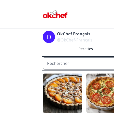
OkChef Français
O
@OkChef-Français
Recettes