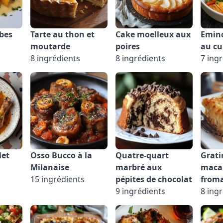
bes
Tarte au thon et
Cake moelleux aux
Eminc
moutarde
poires
au cu
8 ingrédients
8 ingrédients
7 ing
let
Osso Bucco à la
Quatre-quart
Grati
Milanaise
marbré aux
maca
15 ingrédients
pépites de chocolat
from
9 ingrédients
8 ing