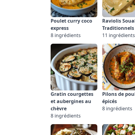
Poulet curry coco
Raviolis Soua
express
Traditionnels
8 ingrédients
11 ingrédients
Gratin courgettes
Pilons de pou
et aubergines au
épicés
chèvre
8 ingrédients
8 ingrédients