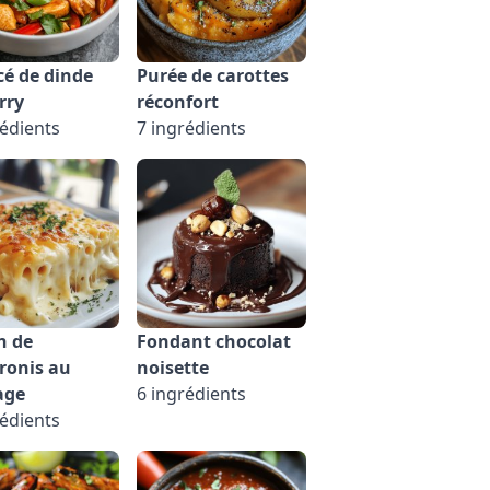
é de dinde
Purée de carottes
rry
réconfort
rédients
7 ingrédients
n de
Fondant chocolat
ronis au
noisette
age
6 ingrédients
rédients