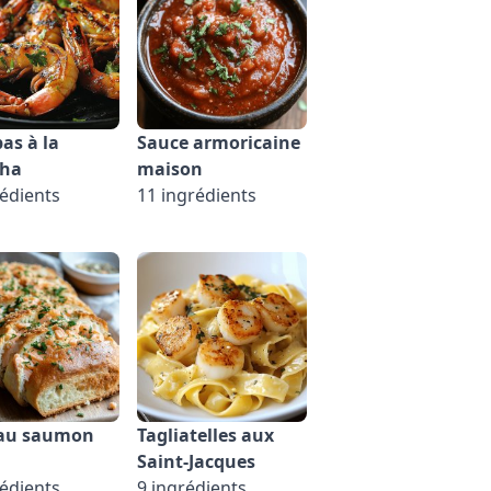
s à la
Sauce armoricaine
cha
maison
rédients
11 ingrédients
 au saumon
Tagliatelles aux
Saint-Jacques
rédients
9 ingrédients