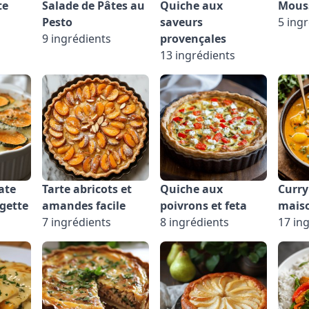
te
Salade de Pâtes au
Quiche aux
Mouss
Pesto
saveurs
5 ing
9 ingrédients
provençales
13 ingrédients
ate
Tarte abricots et
Quiche aux
Curry
gette
amandes facile
poivrons et feta
mais
7 ingrédients
8 ingrédients
17 in