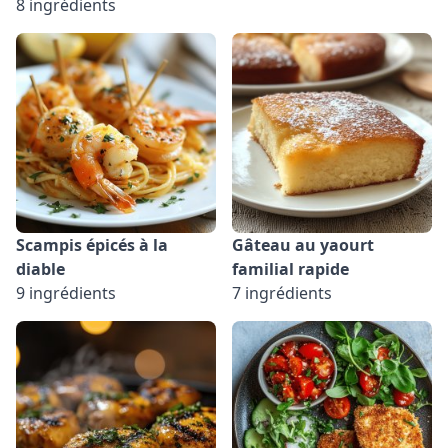
8 ingrédients
Scampis épicés à la
Gâteau au yaourt
diable
familial rapide
9 ingrédients
7 ingrédients